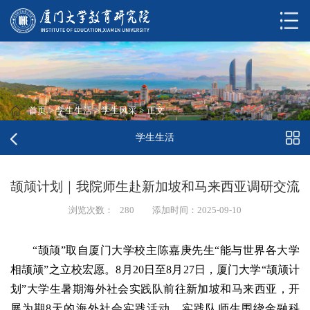
首页
>
学生生活
>
学生风采
>
正文
学生生活
颉颃计划｜我院师生赴新加坡和马来西亚调研交流
浏览次数：
280
添加时间：2025-09-10
“颉颃”取自厦门大学校主陈嘉庚先生“能与世界各大学
相颉颃”之立校宏愿。8月20日至8月27日，厦门大学“颉颃计
划”大学生暑期海外社会实践队前往新加坡和马来西亚，开
展为期8天的海外社会实践活动。实践队师生围绕金融科