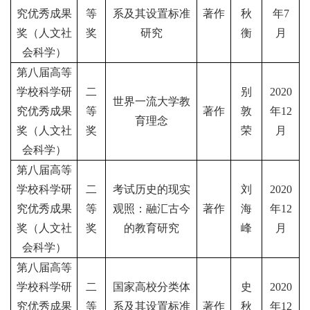
究优秀成果
等
系及其设置标准
著作
秋
年
7
奖（人文社
奖
研究
衡
月
会科学）
第八届高等
学校科学研
二
别
2020
世界一流大学教
究优秀成果
等
著作
敦
年
12
育理念
奖（人文社
奖
荣
月
会科学）
第八届高等
学校科学研
二
考试历史的现实
刘
2020
究优秀成果
等
观照：融汇古今
著作
海
年
12
奖（人文社
奖
的教育研究
峰
月
会科学）
第八届高等
学校科学研
二
国家高校分类体
史
2020
究优秀成果
等
系及其设置标准
著作
秋
年
12