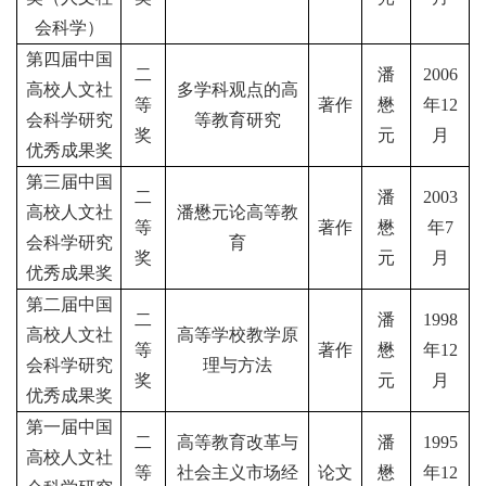
会科学）
第四届中国
二
潘
2006
高校人文社
多学科观点的高
等
著作
懋
年
12
会科学研究
等教育研究
奖
元
月
优秀成果奖
第三届中国
二
潘
2003
高校人文社
潘懋元论高等教
等
著作
懋
年
7
会科学研究
育
奖
元
月
优秀成果奖
第二届中国
二
潘
1998
高校人文社
高等学校教学原
等
著作
懋
年
12
会科学研究
理与方法
奖
元
月
优秀成果奖
第一届中国
二
高等教育改革与
潘
1995
高校人文社
等
社会主义市场经
论文
懋
年
12