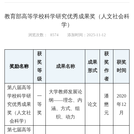
教育部高等学校科学研究优秀成果奖（人文社会科
学）
浏览次数：
8574
添加时间：2025-11-12
获
获
奖
成果
奖
获奖
奖励名称
成果名称
等
形式
作
时间
级
者
第八届高等
大学教师发展论
学校科学研
一
潘
2020
纲——理念、内
究优秀成果
等
论文
懋
年
12
涵、方式、组
奖（人文社
奖
元
月
织、动力
会科学）
第七届高等