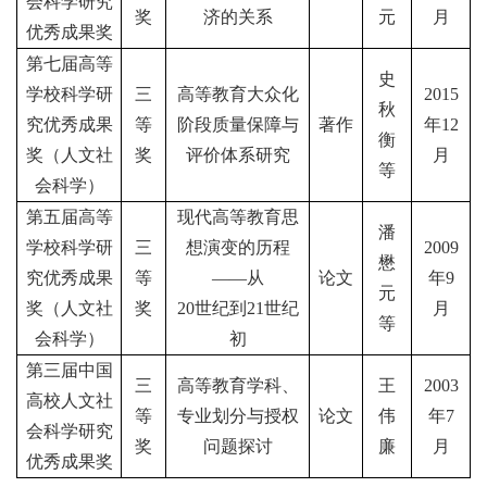
会科学研究
奖
济的关系
元
月
优秀成果奖
第七届高等
史
学校科学研
三
高等教育大众化
2015
秋
究优秀成果
等
阶段质量保障与
著作
年
12
衡
奖（人文社
奖
评价体系研究
月
等
会科学）
第五届高等
现代高等教育思
潘
学校科学研
三
想演变的历程
2009
懋
究优秀成果
等
——从
论文
年
9
元
奖（人文社
奖
20
世纪到
21
世纪
月
等
会科学）
初
第三届中国
三
高等教育学科、
王
2003
高校人文社
等
专业划分与授权
论文
伟
年
7
会科学研究
奖
问题探讨
廉
月
优秀成果奖