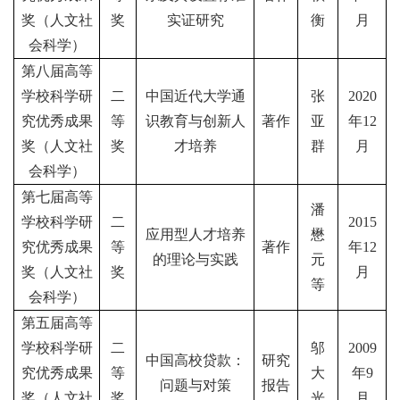
奖（人文社
奖
实证研究
衡
月
会科学）
第八届高等
学校科学研
二
中国近代大学通
张
2020
究优秀成果
等
识教育与创新人
著作
亚
年
12
奖（人文社
奖
才培养
群
月
会科学）
第七届高等
潘
学校科学研
二
2015
应用型人才培养
懋
究优秀成果
等
著作
年
12
的理论与实践
元
奖（人文社
奖
月
等
会科学）
第五届高等
学校科学研
二
邬
2009
中国高校贷款：
研究
究优秀成果
等
大
年
9
问题与对策
报告
奖（人文社
奖
光
月