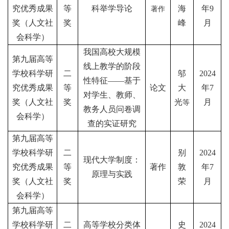
究优秀成果
等
科举学导论
海
年
9
著作
奖（人文社
奖
峰
月
会科学）
我国高校大规模
第九届高等
线上教学的阶段
学校科学研
二
邬
2024
性特征——基于
究优秀成果
等
论文
大
年
7
对学生、教师、
奖（人文社
奖
光
月
等
教务人员问卷调
会科学）
查的实证研究
第九届高等
学校科学研
二
别
2024
现代大学制度：
究优秀成果
等
著作
敦
年
7
原理与实践
奖（人文社
奖
荣
月
会科学）
第九届高等
学校科学研
二
高等学校分类体
史
2024